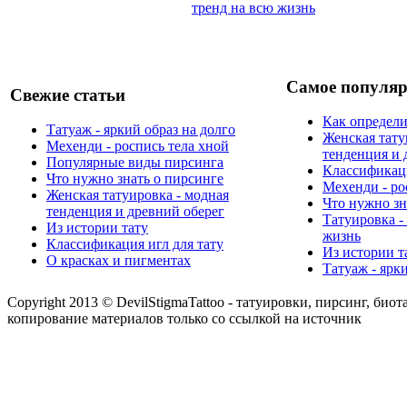
Самое популяр
Свежие статьи
Как определи
Татуаж - яркий образ на долго
Женская тату
Мехенди - роспись тела хной
тенденция и 
Популярные виды пирсинга
Классификаци
Что нужно знать о пирсинге
Мехенди - ро
Женская татуировка - модная
Что нужно зн
тенденция и древний оберег
Татуировка -
Из истории тату
жизнь
Классификация игл для тату
Из истории т
О красках и пигментах
Татуаж - ярк
Copyright 2013 © DevilStigmaTattoo - татуировки, пирсинг, биот
копирование материалов только со ссылкой на источник