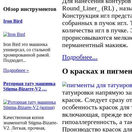
Для нанесения контуров
Round_Liner_ (RL) , на
Обзор инструментов
Конструкция игл предст
Iron Bird
собранных в пучок игл.
количества игл в пучке.
прорисовываются мелкие
перманентный макияж.
Iron Bird это машинка
универсал, со стальной
хромированной рамой.
Подробнее...
Подходит...
О красках и пигме
Подробнее »
Роторная тату машинка
Stigma-Bizarre-V2 …
татуировки напрямую за
красок. Следует сразу 
особенность красок для т
включающая, прежде все
Качественная копия
гипоаллергенность, а т
знаменитой Stigma-Bizarre-
V2. Легкая, прочная,
Производство красок дл