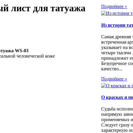
й лист для татуажа
Подробнее »
Из истории та
Самая древняя 
встреченная ар
указывает на в
атуажа WS-03
четыре тысячи 
альной человеческой коже
принадлежит е
Безупречное со
качество...
Подробнее »
О красках и п
Судьба исполн
напрямую зави
применяемых иг
Следует сразу 
характерную ос