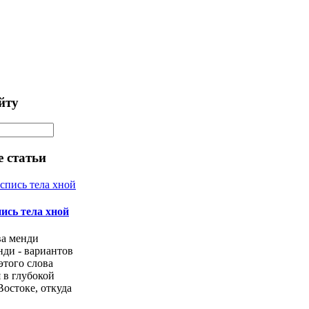
йту
 статьи
пись тела хной
ва менди
нди - вариантов
этого слова
 в глубокой
Востоке, откуда