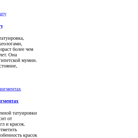
ту
татуировка,
хеологами,
озраст более чем
лет. Она
гипетской мумии.
стояние,
игментах
енной татуировки
сит от
л и красок.
отметить
обенность красок