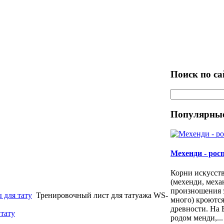
Поиск по са
Популярные
Мехенди - рос
Корни искусст
(мехенди, меха
произношения 
 для тату
Тренировочный лист для татуажа WS-
много) кроются
древности. На 
 тату
родом менди,...