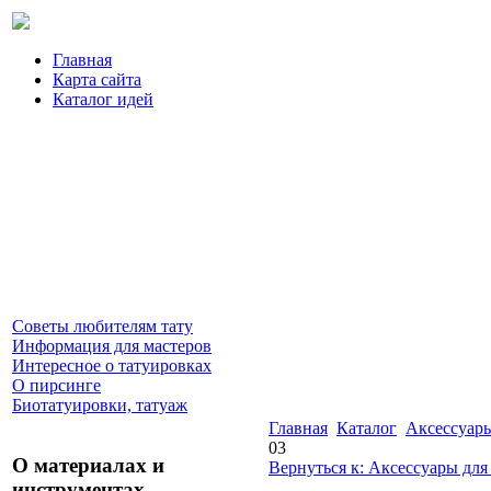
Главная
Карта сайта
Каталог идей
Советы любителям тату
Информация для мастеров
Интересное о татуировках
О пирсинге
Биотатуировки, татуаж
Главная
Каталог
Аксессуары
03
О материалах и
Вернуться к: Аксессуары для
инструментах