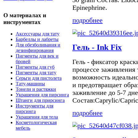
Epinephrine.
О материалах и
подробнее
инструментах
Аксессуары для тату
Барбеллы и лабреты
Для обезболивания и
Гель - Ink Fix
дезинфиирования
Пигменты для век и
Гель - фиксатор краск
бровей
Пигменты для губ
процессе заживления т
Пигменты для тату
возможность идеально
Серьги для пистолета
Тату-машины
и предотвращает обра
Тонели и растяжки
заживление до 5-7 дне
Украшения для пирсинга
Состав:Caprylic/Capric/
Штанги для прирсинга
Инструменты для
пирсинга
подробнее
Украшения для тела
Косметологическая
мебель