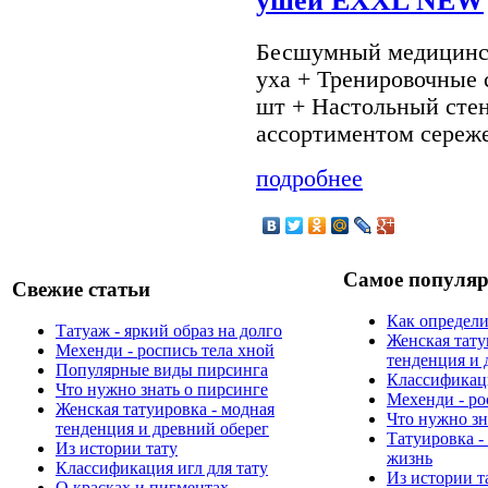
ушей EXXL NEW
Бесшумный медицинск
уха + Тренировочные с
шт + Настольный сте
ассортиментом сереж
подробнее
Самое популяр
Свежие статьи
Как определи
Татуаж - яркий образ на долго
Женская тату
Мехенди - роспись тела хной
тенденция и 
Популярные виды пирсинга
Классификаци
Что нужно знать о пирсинге
Мехенди - ро
Женская татуировка - модная
Что нужно зн
тенденция и древний оберег
Татуировка -
Из истории тату
жизнь
Классификация игл для тату
Из истории т
О красках и пигментах