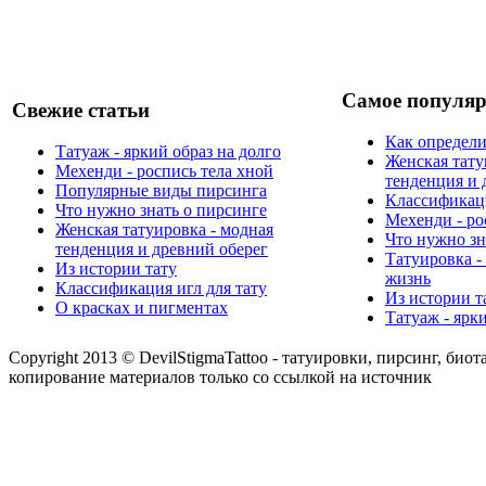
Самое популяр
Свежие статьи
Как определи
Татуаж - яркий образ на долго
Женская тату
Мехенди - роспись тела хной
тенденция и 
Популярные виды пирсинга
Классификаци
Что нужно знать о пирсинге
Мехенди - ро
Женская татуировка - модная
Что нужно зн
тенденция и древний оберег
Татуировка -
Из истории тату
жизнь
Классификация игл для тату
Из истории т
О красках и пигментах
Татуаж - ярк
Copyright 2013 © DevilStigmaTattoo - татуировки, пирсинг, биот
копирование материалов только со ссылкой на источник