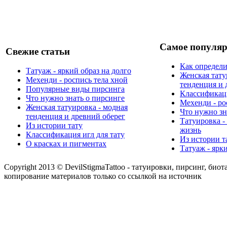
Самое популяр
Свежие статьи
Как определи
Татуаж - яркий образ на долго
Женская тату
Мехенди - роспись тела хной
тенденция и 
Популярные виды пирсинга
Классификаци
Что нужно знать о пирсинге
Мехенди - ро
Женская татуировка - модная
Что нужно зн
тенденция и древний оберег
Татуировка -
Из истории тату
жизнь
Классификация игл для тату
Из истории т
О красках и пигментах
Татуаж - ярк
Copyright 2013 © DevilStigmaTattoo - татуировки, пирсинг, биот
копирование материалов только со ссылкой на источник