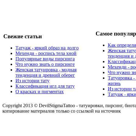
Самое популяр
Свежие статьи
Как определи
Татуаж - яркий образ на долго
Женская тату
Мехенди - роспись тела хной
тенденция и 
Популярные виды пирсинга
Классификаци
Что нужно знать о пирсинге
Мехенди - ро
Женская татуировка - модная
Что нужно зн
тенденция и древний оберег
Татуировка -
Из истории тату
жизнь
Классификация игл для тату
Из истории т
О красках и пигментах
Татуаж - ярк
Copyright 2013 © DevilStigmaTattoo - татуировки, пирсинг, биот
копирование материалов только со ссылкой на источник