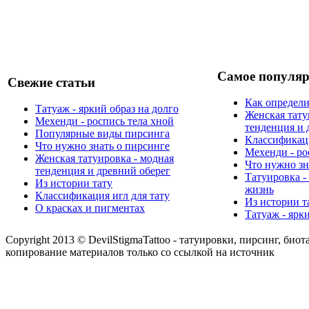
Самое популяр
Свежие статьи
Как определи
Татуаж - яркий образ на долго
Женская тату
Мехенди - роспись тела хной
тенденция и 
Популярные виды пирсинга
Классификаци
Что нужно знать о пирсинге
Мехенди - ро
Женская татуировка - модная
Что нужно зн
тенденция и древний оберег
Татуировка -
Из истории тату
жизнь
Классификация игл для тату
Из истории т
О красках и пигментах
Татуаж - ярк
Copyright 2013 © DevilStigmaTattoo - татуировки, пирсинг, биот
копирование материалов только со ссылкой на источник