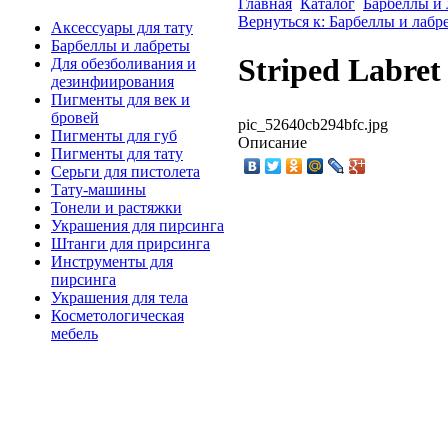
Главная
Каталог
Барбеллы и 
Вернуться к: Барбеллы и лабр
Аксессуары для тату
Барбеллы и лабреты
Striped Labret
Для обезболивания и
дезинфиирования
Пигменты для век и
бровей
pic_52640cb294bfc.jpg
Пигменты для губ
Описание
Пигменты для тату
Серьги для пистолета
Тату-машины
Тонели и растяжки
Украшения для пирсинга
Штанги для прирсинга
Инструменты для
пирсинга
Украшения для тела
Косметологическая
мебель