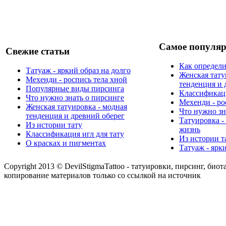
Самое популяр
Свежие статьи
Как определи
Татуаж - яркий образ на долго
Женская тату
Мехенди - роспись тела хной
тенденция и 
Популярные виды пирсинга
Классификаци
Что нужно знать о пирсинге
Мехенди - ро
Женская татуировка - модная
Что нужно зн
тенденция и древний оберег
Татуировка -
Из истории тату
жизнь
Классификация игл для тату
Из истории т
О красках и пигментах
Татуаж - ярк
Copyright 2013 © DevilStigmaTattoo - татуировки, пирсинг, биот
копирование материалов только со ссылкой на источник