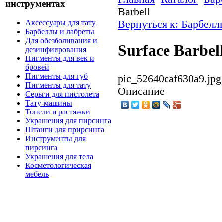
инструментах
Barbell
Вернуться к: Барбелл
Аксессуары для тату
Барбеллы и лабреты
Для обезболивания и
Surface Barbel
дезинфиирования
Пигменты для век и
бровей
Пигменты для губ
pic_52640caf630a9.jpg
Пигменты для тату
Описание
Серьги для пистолета
Тату-машины
Тонели и растяжки
Украшения для пирсинга
Штанги для прирсинга
Инструменты для
пирсинга
Украшения для тела
Косметологическая
мебель