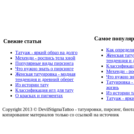
Самое популяр
Свежие статьи
Как определи
Татуаж - яркий образ на долго
Женская тату
Мехенди - роспись тела хной
тенденция и 
Популярные виды пирсинга
Классификаци
Что нужно знать о пирсинге
Мехенди - ро
Женская татуировка - модная
Что нужно зн
тенденция и древний оберег
Татуировка -
Из истории тату
жизнь
Классификация игл для тату
Из истории т
О красках и пигментах
Татуаж - ярк
Copyright 2013 © DevilStigmaTattoo - татуировки, пирсинг, биот
копирование материалов только со ссылкой на источник