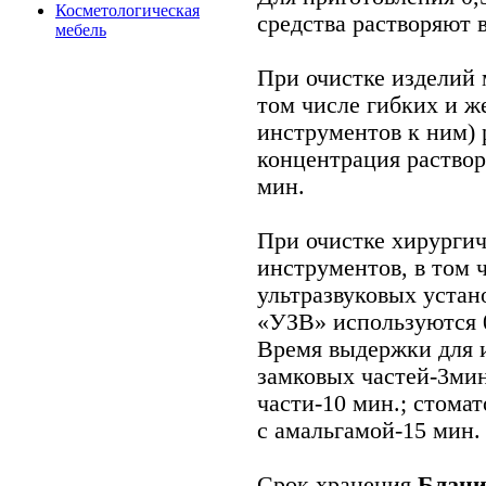
Косметологическая
средства растворяют в
мебель
При очистке изделий 
том числе гибких и ж
инструментов к ним)
концентрация раствор
мин.
При очистке хирурги
инструментов, в том 
ультразвуковых устан
«УЗВ» используются 0
Время выдержки для 
замковых частей-3ми
части-10 мин.; стома
с амальгамой-15 мин.
Срок хранения
Блани