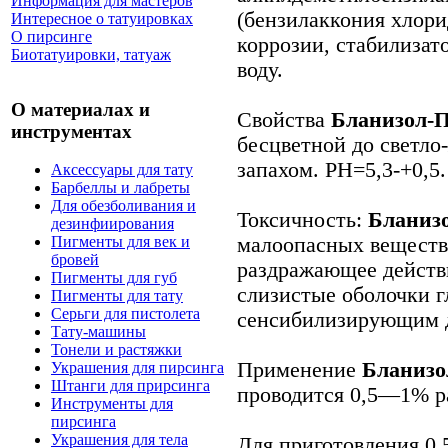
Информация для мастеров
(бензилаккония хлори
Интересное о татуировках
О пирсинге
коррозии, стабилизат
Биотатуировки, татуаж
воду.
О материалах и
Свойства
Бланизол-
инструментах
бесцветной до светло
запахом. РН=5,3-+0,5.
Аксессуары для тату
Барбеллы и лабреты
Для обезболивания и
Токсичность:
Бланиз
дезинфиирования
малоопасных веществ.
Пигменты для век и
бровей
раздражающее действ
Пигменты для губ
слизистые оболочки г
Пигменты для тату
Серьги для пистолета
сенсибилизирующим 
Тату-машины
Тонели и растяжки
Применение
Бланизо
Украшения для пирсинга
Штанги для прирсинга
проводится 0,5—1% р
Инструменты для
пирсинга
Украшения для тела
Для приготовления 0,