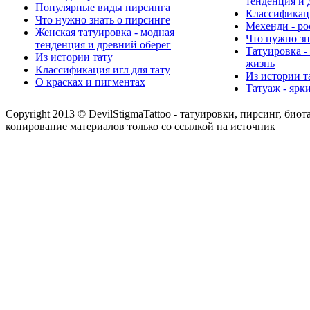
тенденция и 
Популярные виды пирсинга
Классификаци
Что нужно знать о пирсинге
Мехенди - ро
Женская татуировка - модная
Что нужно зн
тенденция и древний оберег
Татуировка -
Из истории тату
жизнь
Классификация игл для тату
Из истории т
О красках и пигментах
Татуаж - ярк
Copyright 2013 © DevilStigmaTattoo - татуировки, пирсинг, биот
копирование материалов только со ссылкой на источник