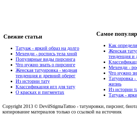
Самое популяр
Свежие статьи
Как определи
Татуаж - яркий образ на долго
Женская тату
Мехенди - роспись тела хной
тенденция и 
Популярные виды пирсинга
Классификаци
Что нужно знать о пирсинге
Мехенди - ро
Женская татуировка - модная
Что нужно зн
тенденция и древний оберег
Татуировка -
Из истории тату
жизнь
Классификация игл для тату
Из истории т
О красках и пигментах
Татуаж - ярк
Copyright 2013 © DevilStigmaTattoo - татуировки, пирсинг, биот
копирование материалов только со ссылкой на источник