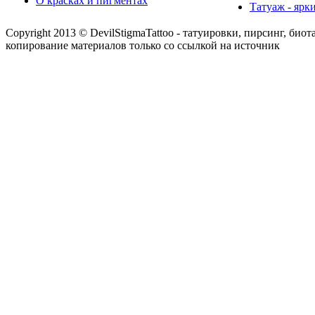
О красках и пигментах
Татуаж - ярк
Copyright 2013 © DevilStigmaTattoo - татуировки, пирсинг, биот
копирование материалов только со ссылкой на источник