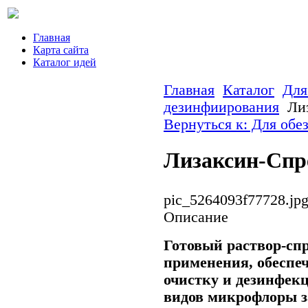
Главная
Карта сайта
Каталог идей
Главная
Каталог
Для
дезинфиирования
Ли
Вернуться к: Для обе
Лизаксин-Спр
pic_5264093f77728.jp
Описание
Готовый раствор-сп
применения, обесп
очистку и дезинфекц
видов микрофлоры за