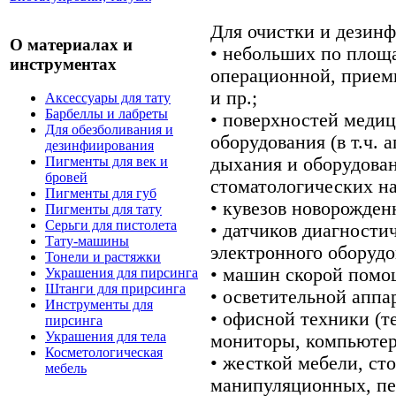
Для очистки и дезинф
О материалах и
• небольших по площ
инструментах
операционной, приемн
и пр.;
Аксессуары для тату
Барбеллы и лабреты
• поверхностей меди
Для обезболивания и
оборудования (в т.ч. 
дезинфиирования
дыхания и оборудован
Пигменты для век и
бровей
стоматологических на
Пигменты для губ
• кувезов новорожден
Пигменты для тату
Серьги для пистолета
• датчиков диагности
Тату-машины
электронного оборуд
Тонели и растяжки
• машин скорой помо
Украшения для пирсинга
Штанги для прирсинга
• осветительной аппар
Инструменты для
• офисной техники (т
пирсинга
Украшения для тела
мониторы, компьютерн
Косметологическая
• жесткой мебели, сто
мебель
манипуляционных, пе