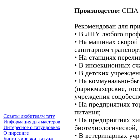
Производство:
США
Рекомендован для пр
• В ЛПУ любого проф
• На машинах скорой
санитарном транспорт
• На станциях перели
• В инфекционных оча
• В детских учрежден
• На коммунально-бы
(парикмахерские, го
учреждения соцобесп
• На предприятиях то
питания;
Советы любителям тату
• На предприятиях х
Информация для мастеров
биотехнологической,
Интересное о татуировках
О пирсинге
• В ветеринарных уч
Биотатуировки, татуаж