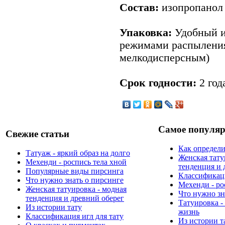
Состав:
изопропанол
Упаковка:
Удобный и 
режимами распылени
мелкодисперсным)
Срок годности:
2 год
Самое популяр
Свежие статьи
Как определи
Татуаж - яркий образ на долго
Женская тату
Мехенди - роспись тела хной
тенденция и 
Популярные виды пирсинга
Классификаци
Что нужно знать о пирсинге
Мехенди - ро
Женская татуировка - модная
Что нужно зн
тенденция и древний оберег
Татуировка -
Из истории тату
жизнь
Классификация игл для тату
Из истории т