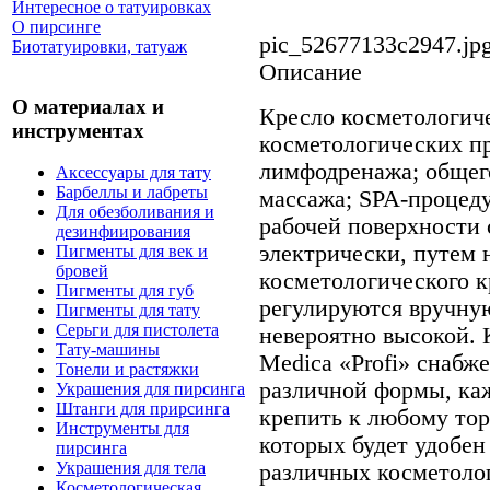
Интересное о татуировках
О пирсинге
pic_52677133c2947.jp
Биотатуировки, татуаж
Описание
О материалах и
Кресло косметологиче
инструментах
косметологических пр
лимфодренажа; общег
Аксессуары для тату
Барбеллы и лабреты
массажа; SPA-процеду
Для обезболивания и
рабочей поверхности 
дезинфиирования
электрически, путем 
Пигменты для век и
бровей
косметологического к
Пигменты для губ
регулируются вручную
Пигменты для тату
Серьги для пистолета
невероятно высокой.
Тату-машины
Medica «Profi» снабж
Тонели и растяжки
различной формы, ка
Украшения для пирсинга
Штанги для прирсинга
крепить к любому тор
Инструменты для
которых будет удобен
пирсинга
Украшения для тела
различных косметоло
Косметологическая