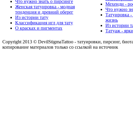
Что нужно знать о пирсинге
Мехенди - ро
Женская татуировка - модная
Что нужно зн
тенденция и древний оберег
Татуировка -
Из истории тату
жизнь
Классификация игл для тату
Из истории т
О красках и пигментах
Татуаж - ярк
Copyright 2013 © DevilStigmaTattoo - татуировки, пирсинг, биот
копирование материалов только со ссылкой на источник