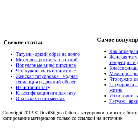
Самое популяр
Свежие статьи
Как определи
Татуаж - яркий образ на долго
Женская тату
Мехенди - роспись тела хной
тенденция и 
Популярные виды пирсинга
Классификаци
Что нужно знать о пирсинге
Мехенди - ро
Женская татуировка - модная
Что нужно зн
тенденция и древний оберег
Татуировка -
Из истории тату
жизнь
Классификация игл для тату
Из истории т
О красках и пигментах
Татуаж - ярк
Copyright 2013 © DevilStigmaTattoo - татуировки, пирсинг, биот
копирование материалов только со ссылкой на источник