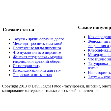
Самое популяр
Свежие статьи
Как определи
Татуаж - яркий образ на долго
Женская тату
Мехенди - роспись тела хной
тенденция и 
Популярные виды пирсинга
Классификаци
Что нужно знать о пирсинге
Мехенди - ро
Женская татуировка - модная
Что нужно зн
тенденция и древний оберег
Татуировка -
Из истории тату
жизнь
Классификация игл для тату
Из истории т
О красках и пигментах
Татуаж - ярк
Copyright 2013 © DevilStigmaTattoo - татуировки, пирсинг, биот
копирование материалов только со ссылкой на источник