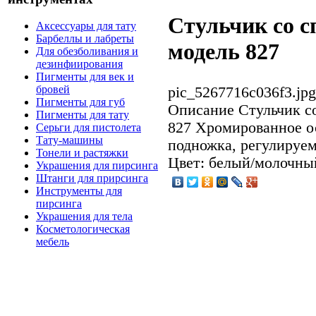
Стульчик со с
Аксессуары для тату
Барбеллы и лабреты
модель 827
Для обезболивания и
дезинфиирования
Пигменты для век и
бровей
pic_5267716c036f3.jpg
Пигменты для губ
Описание
Стульчик со
Пигменты для тату
827 Хромированное о
Серьги для пистолета
Тату-машины
подножка, регулируем
Тонели и растяжки
Цвет: белый/молочный
Украшения для пирсинга
Штанги для прирсинга
Инструменты для
пирсинга
Украшения для тела
Косметологическая
мебель