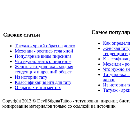
Самое популяр
Свежие статьи
Как определи
Татуаж - яркий образ на долго
Женская тату
Мехенди - роспись тела хной
тенденция и 
Популярные виды пирсинга
Классификаци
Что нужно знать о пирсинге
Мехенди - ро
Женская татуировка - модная
Что нужно зн
тенденция и древний оберег
Татуировка -
Из истории тату
жизнь
Классификация игл для тату
Из истории т
О красках и пигментах
Татуаж - ярк
Copyright 2013 © DevilStigmaTattoo - татуировки, пирсинг, биот
копирование материалов только со ссылкой на источник