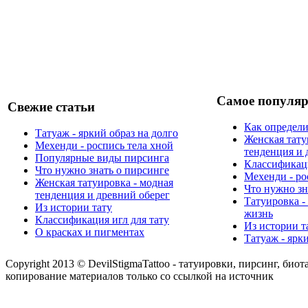
Самое популяр
Свежие статьи
Как определи
Татуаж - яркий образ на долго
Женская тату
Мехенди - роспись тела хной
тенденция и 
Популярные виды пирсинга
Классификаци
Что нужно знать о пирсинге
Мехенди - ро
Женская татуировка - модная
Что нужно зн
тенденция и древний оберег
Татуировка -
Из истории тату
жизнь
Классификация игл для тату
Из истории т
О красках и пигментах
Татуаж - ярк
Copyright 2013 © DevilStigmaTattoo - татуировки, пирсинг, биот
копирование материалов только со ссылкой на источник