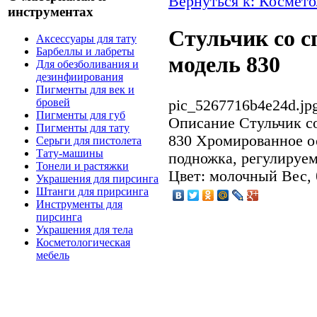
Вернуться к: Космето
инструментах
Стульчик со с
Аксессуары для тату
Барбеллы и лабреты
модель 830
Для обезболивания и
дезинфиирования
Пигменты для век и
бровей
pic_5267716b4e24d.jp
Пигменты для губ
Описание
Стульчик со
Пигменты для тату
830 Хромированное о
Серьги для пистолета
Тату-машины
подножка, регулируем
Тонели и растяжки
Цвет: молочный Вес, 
Украшения для пирсинга
Штанги для прирсинга
Инструменты для
пирсинга
Украшения для тела
Косметологическая
мебель