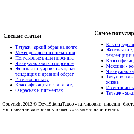
Самое популяр
Свежие статьи
Как определи
Татуаж - яркий образ на долго
Женская тату
Мехенди - роспись тела хной
тенденция и 
Популярные виды пирсинга
Классификаци
Что нужно знать о пирсинге
Мехенди - ро
Женская татуировка - модная
Что нужно зн
тенденция и древний оберег
Татуировка -
Из истории тату
жизнь
Классификация игл для тату
Из истории т
О красках и пигментах
Татуаж - ярк
Copyright 2013 © DevilStigmaTattoo - татуировки, пирсинг, биот
копирование материалов только со ссылкой на источник