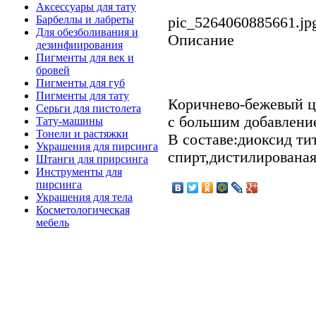
Аксессуары для тату
Барбеллы и лабреты
pic_5264060885661.jp
Для обезболивания и
Описание
дезинфиирования
Пигменты для век и
бровей
Пигменты для губ
Пигменты для тату
Коричнево-бежевый ц
Серьги для пистолета
с большим добавлени
Тату-машины
Тонели и растяжки
В составе:диоксид ти
Украшения для пирсинга
спирт,дистилированая
Штанги для прирсинга
Инструменты для
пирсинга
Украшения для тела
Косметологическая
мебель