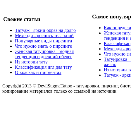
Самое популяр
Свежие статьи
Как определи
Татуаж - яркий образ на долго
Женская тату
Мехенди - роспись тела хной
тенденция и 
Популярные виды пирсинга
Классификаци
Что нужно знать о пирсинге
Мехенди - ро
Женская татуировка - модная
Что нужно зн
тенденция и древний оберег
Татуировка -
Из истории тату
жизнь
Классификация игл для тату
Из истории т
О красках и пигментах
Татуаж - ярк
Copyright 2013 © DevilStigmaTattoo - татуировки, пирсинг, биот
копирование материалов только со ссылкой на источник