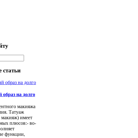
йту
 статьи
 образ на долго
ентного макияжа
лия. Татуаж
 макияж) имеет
мых плюсов:- во-
полняет
е функции,