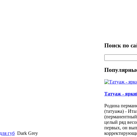
Поиск по са
Популярные
Татуаж - яркий
Родина перман
(татуажа) - Ита
(перманентный
целый ряд весо
первых, он вы
для губ
Dark Grey
корректирующи