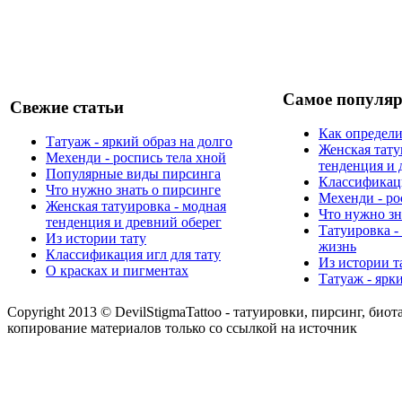
Самое популяр
Свежие статьи
Как определи
Татуаж - яркий образ на долго
Женская тату
Мехенди - роспись тела хной
тенденция и 
Популярные виды пирсинга
Классификаци
Что нужно знать о пирсинге
Мехенди - ро
Женская татуировка - модная
Что нужно зн
тенденция и древний оберег
Татуировка -
Из истории тату
жизнь
Классификация игл для тату
Из истории т
О красках и пигментах
Татуаж - ярк
Copyright 2013 © DevilStigmaTattoo - татуировки, пирсинг, биот
копирование материалов только со ссылкой на источник