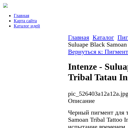
Главная
Карта сайта
Каталог идей
Главная
Каталог
Пиг
Suluape Black Samoan T
Вернуться к: Пигмент
Intenze - Sulu
Tribal Tatau I
pic_526403a12a12a.jp
Описание
Черный пигмент для т
Samoan Tribal Tattoo 
испытание временем.