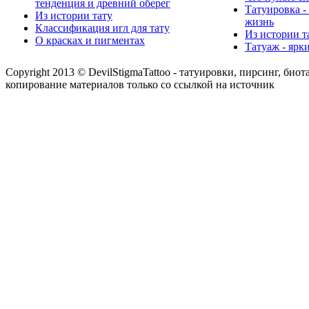
тенденция и древний оберег
Татуировка -
Из истории тату
жизнь
Классификация игл для тату
Из истории т
О красках и пигментах
Татуаж - ярк
Copyright 2013 © DevilStigmaTattoo - татуировки, пирсинг, биот
копирование материалов только со ссылкой на источник