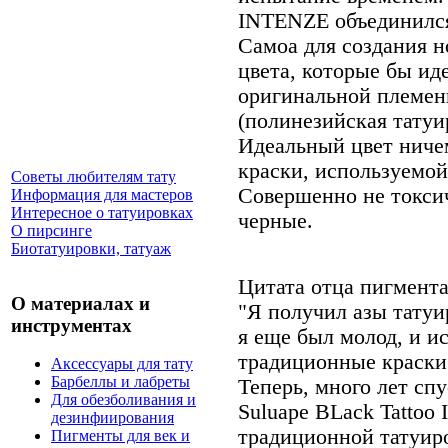
INTENZE объединился 
Самоа для создания н
цвета, которые бы ид
оригинальной племен
(полинезийская татуи
Идеальный цвет ниче
краски, используемо
Советы любителям тату
Совершенно не токси
Информация для мастеров
Интересное о татуировках
черные.
О пирсинге
Биотатуировки, татуаж
Цитата отца пигмента 
О материалах и
"Я получил азы татуи
инструментах
я еще был молод, и и
традиционные краски
Аксессуары для тату
Барбеллы и лабреты
Теперь, много лет спу
Для обезболивания и
Suluape BLack Tattoo
дезинфиирования
традиционной татуиро
Пигменты для век и