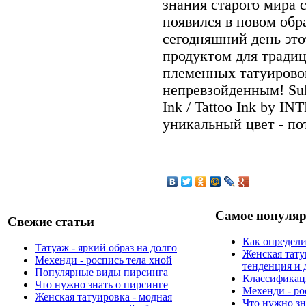
знания старого мира с
появился в новом обр
сегодняшний день эт
продуктом для тради
племенных татуировок
непревзойденным! Sul
Ink / Tattoo Ink by I
уникальный цвет - по
Самое популяр
Свежие статьи
Как определи
Татуаж - яркий образ на долго
Женская тату
Мехенди - роспись тела хной
тенденция и 
Популярные виды пирсинга
Классификаци
Что нужно знать о пирсинге
Мехенди - ро
Женская татуировка - модная
Что нужно зн