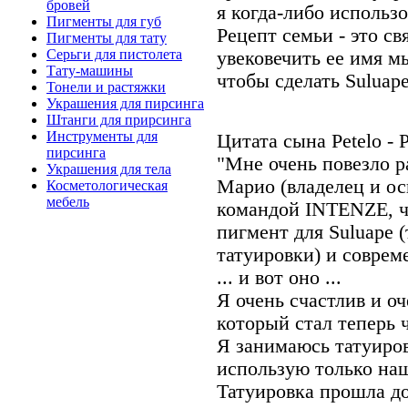
бровей
я когда-либо использо
Пигменты для губ
Рецепт семьи - это с
Пигменты для тату
Серьги для пистолета
увековечить ее имя м
Тату-машины
чтобы сделать Suluape
Тонели и растяжки
Украшения для пирсинга
Штанги для прирсинга
Инструменты для
Цитата сына Petelo - P
пирсинга
"Мне очень повезло р
Украшения для тела
Марио (владелец и ос
Косметологическая
мебель
командой INTENZE, ч
пигмент для Suluape 
татуировки) и совре
... и вот оно ...
Я очень счастлив и оч
который стал теперь 
Я занимаюсь татуиров
использую только на
Татуировка прошла до