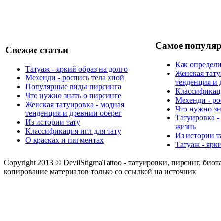
Самое популяр
Свежие статьи
Как определи
Татуаж - яркий образ на долго
Женская тату
Мехенди - роспись тела хной
тенденция и 
Популярные виды пирсинга
Классификаци
Что нужно знать о пирсинге
Мехенди - ро
Женская татуировка - модная
Что нужно зн
тенденция и древний оберег
Татуировка -
Из истории тату
жизнь
Классификация игл для тату
Из истории т
О красках и пигментах
Татуаж - ярк
Copyright 2013 © DevilStigmaTattoo - татуировки, пирсинг, биот
копирование материалов только со ссылкой на источник