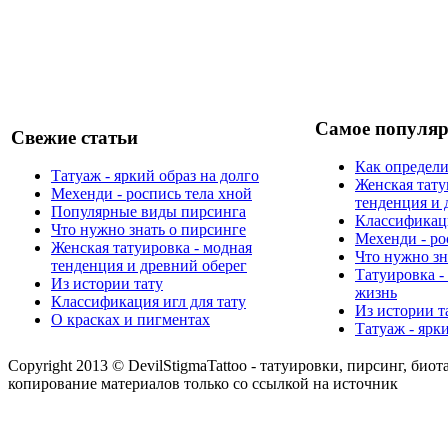
Самое популяр
Свежие статьи
Как определи
Татуаж - яркий образ на долго
Женская тату
Мехенди - роспись тела хной
тенденция и 
Популярные виды пирсинга
Классификаци
Что нужно знать о пирсинге
Мехенди - ро
Женская татуировка - модная
Что нужно зн
тенденция и древний оберег
Татуировка -
Из истории тату
жизнь
Классификация игл для тату
Из истории т
О красках и пигментах
Татуаж - ярк
Copyright 2013 © DevilStigmaTattoo - татуировки, пирсинг, биот
копирование материалов только со ссылкой на источник