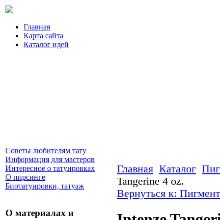
Главная
Карта сайта
Каталог идей
Советы любителям тату
Информация для мастеров
Главная
Каталог
Пиг
Интересное о татуировках
О пирсинге
Tangerine 4 oz.
Биотатуировки, татуаж
Вернуться к: Пигмент
О материалах и
Intenze Tangeri