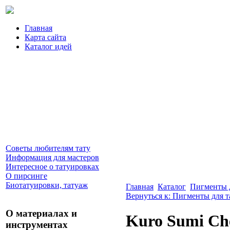
Главная
Карта сайта
Каталог идей
Советы любителям тату
Информация для мастеров
Интересное о татуировках
О пирсинге
Биотатуировки, татуаж
Главная
Каталог
Пигменты д
Вернуться к: Пигменты для т
О материалах и
Kuro Sumi Che
инструментах