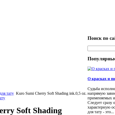
Поиск по са
Популярные
О красках и п
Судьба исполн
ля тату
Kuro Sumi Cherry Soft Shading ink.0,5 oz.
напрямую зави
ату
применяемых иг
Следует сразу 
характерную ос
rry Soft Shading
для тату - это...