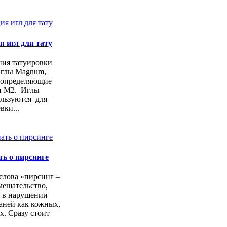
 игл для тату
ния татуировки
иглы Magnum,
 определяющие
 и М2. Иглы
ользуются для
вки...
ть о пирсинге
слова «пирсинг –
мешательство,
 в нарушении
аней как кожных,
. Сразу стоит