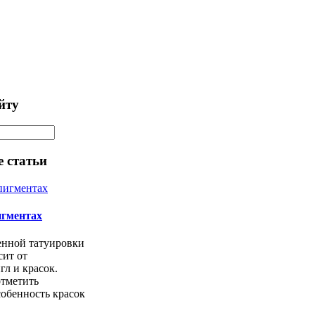
йту
 статьи
игментах
енной татуировки
сит от
л и красок.
отметить
обенность красок