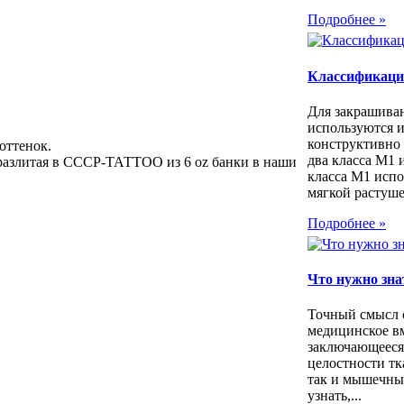
Подробнее »
Классификация
Для закрашива
используются 
конструктивно
оттенок.
два класса М1
злитая в СССР-ТАТТОО из 6 oz банки в наши
класса M1 исп
мягкой растуше
Подробнее »
Что нужно зна
Точный смысл 
медицинское в
заключающееся
целостности тк
так и мышечных
узнать,...