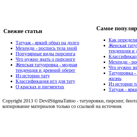
Самое популяр
Свежие статьи
Как определи
Татуаж - яркий образ на долго
Женская тату
Мехенди - роспись тела хной
тенденция и 
Популярные виды пирсинга
Классификаци
Что нужно знать о пирсинге
Мехенди - ро
Женская татуировка - модная
Что нужно зн
тенденция и древний оберег
Татуировка -
Из истории тату
жизнь
Классификация игл для тату
Из истории т
О красках и пигментах
Татуаж - ярк
Copyright 2013 © DevilStigmaTattoo - татуировки, пирсинг, биот
копирование материалов только со ссылкой на источник