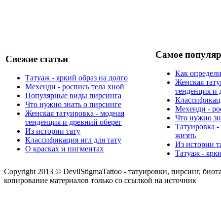
Самое популяр
Свежие статьи
Как определи
Татуаж - яркий образ на долго
Женская тату
Мехенди - роспись тела хной
тенденция и 
Популярные виды пирсинга
Классификаци
Что нужно знать о пирсинге
Мехенди - ро
Женская татуировка - модная
Что нужно зн
тенденция и древний оберег
Татуировка -
Из истории тату
жизнь
Классификация игл для тату
Из истории т
О красках и пигментах
Татуаж - ярк
Copyright 2013 © DevilStigmaTattoo - татуировки, пирсинг, биот
копирование материалов только со ссылкой на источник