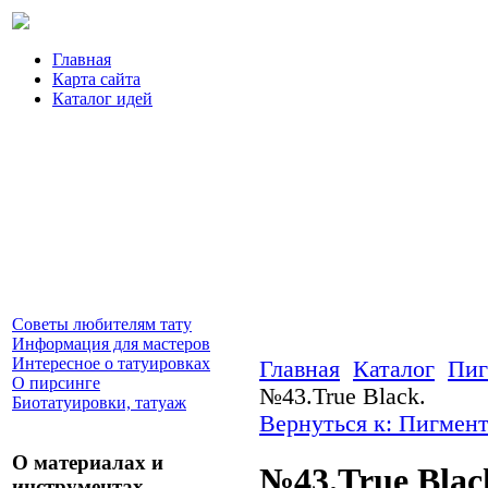
Главная
Карта сайта
Каталог идей
Советы любителям тату
Информация для мастеров
Интересное о татуировках
Главная
Каталог
Пиг
О пирсинге
№43.True Black.
Биотатуировки, татуаж
Вернуться к: Пигмент
О материалах и
№43.True Blac
инструментах