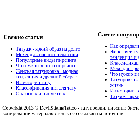
Самое популяр
Свежие статьи
Как определи
Татуаж - яркий образ на долго
Женская тату
Мехенди - роспись тела хной
тенденция и 
Популярные виды пирсинга
Классификаци
Что нужно знать о пирсинге
Мехенди - ро
Женская татуировка - модная
Что нужно зн
тенденция и древний оберег
Татуировка -
Из истории тату
жизнь
Классификация игл для тату
Из истории т
О красках и пигментах
Татуаж - ярк
Copyright 2013 © DevilStigmaTattoo - татуировки, пирсинг, биот
копирование материалов только со ссылкой на источник