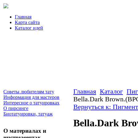
Главная
Карта сайта
Каталог идей
Главная
Каталог
Пиг
Советы любителям тату
Информация для мастеров
Bella.Dark Brown.(BPC
Интересное о татуировках
Вернуться к: Пигмент
О пирсинге
Биотатуировки, татуаж
Bella.Dark Br
О материалах и
инструментах