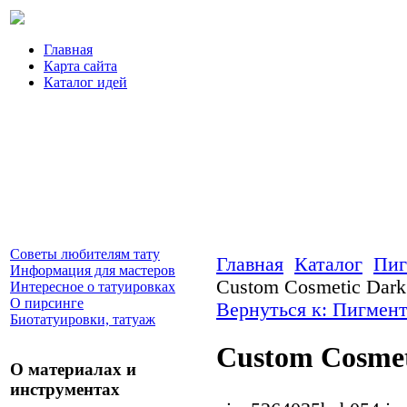
Главная
Карта сайта
Каталог идей
Советы любителям тату
Главная
Каталог
Пиг
Информация для мастеров
Custom Cosmetic Dark
Интересное о татуировках
О пирсинге
Вернуться к: Пигмент
Биотатуировки, татуаж
Custom Cosmet
О материалах и
инструментах