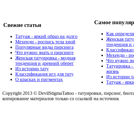
Самое популяр
Свежие статьи
Как определи
Татуаж - яркий образ на долго
Женская тату
Мехенди - роспись тела хной
тенденция и 
Популярные виды пирсинга
Классификаци
Что нужно знать о пирсинге
Мехенди - ро
Женская татуировка - модная
Что нужно зн
тенденция и древний оберег
Татуировка -
Из истории тату
жизнь
Классификация игл для тату
Из истории т
О красках и пигментах
Татуаж - ярк
Copyright 2013 © DevilStigmaTattoo - татуировки, пирсинг, биот
копирование материалов только со ссылкой на источник