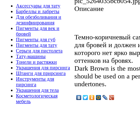
pic_5264035bcb054.jp
Аксессуары для тату
Описание
Барбеллы и лабреты
Для обезболивания и
дезинфиирования
Пигменты для век и
бровей
Темно-коричневый са
Пигменты для губ
для бровей и должен и
Пигменты для тату
Серьги для пистолета
которого нет ярко в
Тату-машины
оттенков на бровях.
Тонели и растяжки
Dark Brown is the mos
Украшения для пирсинга
Штанги для прирсинга
should be used on a per
Инструменты для
undertones.
пирсинга
Украшения для тела
Косметологическая
мебель