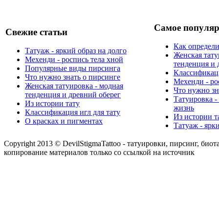
Самое популяр
Свежие статьи
Как определи
Татуаж - яркий образ на долго
Женская тату
Мехенди - роспись тела хной
тенденция и 
Популярные виды пирсинга
Классификаци
Что нужно знать о пирсинге
Мехенди - ро
Женская татуировка - модная
Что нужно зн
тенденция и древний оберег
Татуировка -
Из истории тату
жизнь
Классификация игл для тату
Из истории т
О красках и пигментах
Татуаж - ярк
Copyright 2013 © DevilStigmaTattoo - татуировки, пирсинг, биот
копирование материалов только со ссылкой на источник