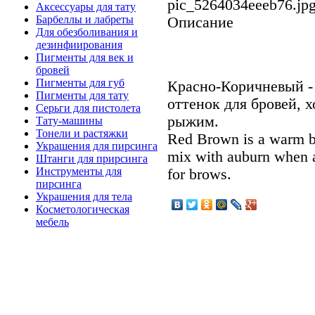
pic_5264034eeeb76.jp
Аксессуары для тату
Барбеллы и лабреты
Описание
Для обезболивания и
дезинфиирования
Пигменты для век и
бровей
Пигменты для губ
Красно-Коричневый -
Пигменты для тату
оттенок для бровей, 
Серьги для пистолета
рыжим.
Тату-машины
Тонели и растяжки
Red Brown is a warm bro
Украшения для пирсинга
mix with auburn when a 
Штанги для прирсинга
Инструменты для
for brows.
пирсинга
Украшения для тела
Косметологическая
мебель