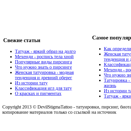
Самое популяр
Свежие статьи
Как определи
Татуаж - яркий образ на долго
Женская тату
Мехенди - роспись тела хной
тенденция и 
Популярные виды пирсинга
Классификаци
Что нужно знать о пирсинге
Мехенди - ро
Женская татуировка - модная
Что нужно зн
тенденция и древний оберег
Татуировка -
Из истории тату
жизнь
Классификация игл для тату
Из истории т
О красках и пигментах
Татуаж - ярк
Copyright 2013 © DevilStigmaTattoo - татуировки, пирсинг, биот
копирование материалов только со ссылкой на источник