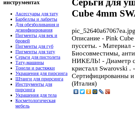
Серьги для уш
инструментах
Cube 4mm S
Аксессуары для тату
Барбеллы и лабреты
Для обезболивания и
pic_52640a67067ea.jp
дезинфиирования
Пигменты для век и
Описание
- Pink Cube
бровей
пуссеты. - Материал 
Пигменты для губ
Пигменты для тату
Биосовместимы, анти
Серьги для пистолета
НИКЕЛЬ! - Диаметр с 
Тату-машины
кристалл Swarovski . 
Тонели и растяжки
Украшения для пирсинга
Сертифицированны и 
Штанги для прирсинга
(Италия)
Инструменты для
пирсинга
Украшения для тела
Косметологическая
мебель