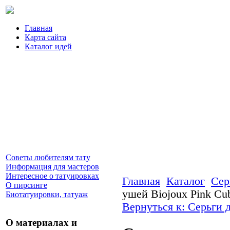
Главная
Карта сайта
Каталог идей
Советы любителям тату
Информация для мастеров
Интересное о татуировках
Главная
Каталог
Сер
О пирсинге
ушей Biojoux Pink 
Биотатуировки, татуаж
Вернуться к: Серьги 
О материалах и