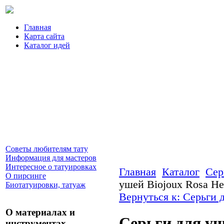
Главная
Карта сайта
Каталог идей
Советы любителям тату
Информация для мастеров
Интересное о татуировках
Главная
Каталог
Сер
О пирсинге
ушей Biojoux Rosa 
Биотатуировки, татуаж
Вернуться к: Серьги 
О материалах и
Серьги для уш
инструментах