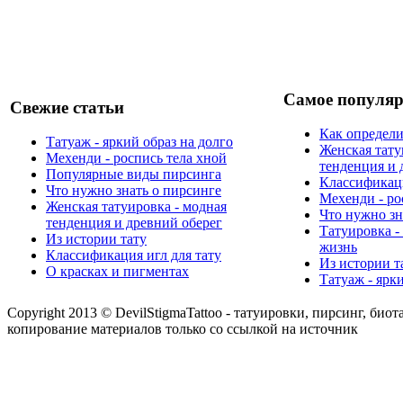
Самое популяр
Свежие статьи
Как определи
Татуаж - яркий образ на долго
Женская тату
Мехенди - роспись тела хной
тенденция и 
Популярные виды пирсинга
Классификаци
Что нужно знать о пирсинге
Мехенди - ро
Женская татуировка - модная
Что нужно зн
тенденция и древний оберег
Татуировка -
Из истории тату
жизнь
Классификация игл для тату
Из истории т
О красках и пигментах
Татуаж - ярк
Copyright 2013 © DevilStigmaTattoo - татуировки, пирсинг, биот
копирование материалов только со ссылкой на источник