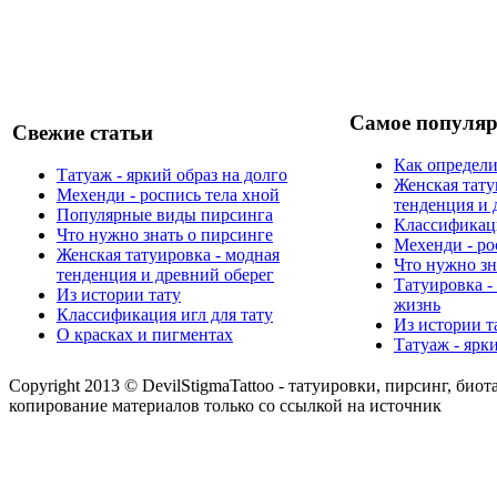
Самое популяр
Свежие статьи
Как определи
Татуаж - яркий образ на долго
Женская тату
Мехенди - роспись тела хной
тенденция и 
Популярные виды пирсинга
Классификаци
Что нужно знать о пирсинге
Мехенди - ро
Женская татуировка - модная
Что нужно зн
тенденция и древний оберег
Татуировка -
Из истории тату
жизнь
Классификация игл для тату
Из истории т
О красках и пигментах
Татуаж - ярк
Copyright 2013 © DevilStigmaTattoo - татуировки, пирсинг, биот
копирование материалов только со ссылкой на источник