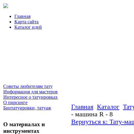
Главная
Карта сайта
Каталог идей
Советы любителям тату
Информация для мастеров
Интересное о татуировках
О пирсинге
Главная
Каталог
Тат
Биотатуировки, татуаж
- машина R - 8
Вернуться к: Тату-м
О материалах и
инструментах