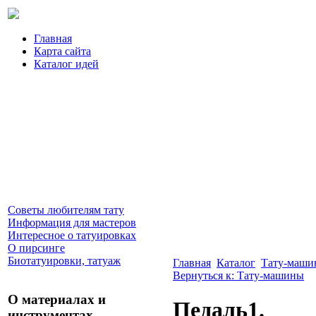
Главная
Карта сайта
Каталог идей
Советы любителям тату
Информация для мастеров
Интересное о татуировках
О пирсинге
Биотатуировки, татуаж
Главная
Каталог
Тату-маши
Вернуться к: Тату-машины
О материалах и
Педаль1.
инструментах