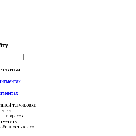
йту
 статьи
игментах
енной татуировки
сит от
л и красок.
отметить
обенность красок