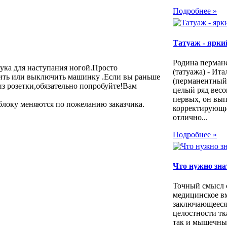
Подробнее »
Татуаж - яркий
Родина перман
ука для наступания ногой.Просто
(татуажа) - Ита
ить или выключить машинку .Если вы раньше
(перманентный
з розетки,обязательно попробуйте!Вам
целый ряд весо
первых, он вы
блоку меняются по пожеланию заказчика.
корректирующи
отлично...
Подробнее »
Что нужно зна
Точный смысл 
медицинское в
заключающееся
целостности тк
так и мышечных