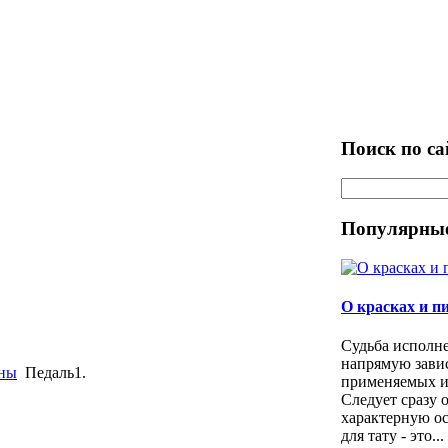
Поиск по са
Популярные
О красках и п
Судьба исполн
напрямую зави
ны
Педаль1.
применяемых иг
Следует сразу 
характерную ос
для тату - это...