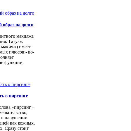
 образ на долго
ентного макияжа
лия. Татуаж
 макияж) имеет
мых плюсов:- во-
полняет
е функции,
ть о пирсинге
слова «пирсинг –
мешательство,
 в нарушении
аней как кожных,
. Сразу стоит