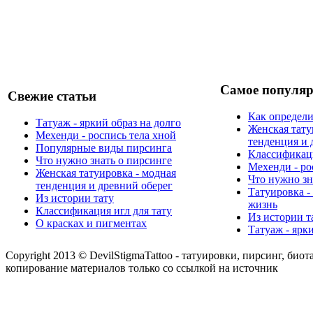
Самое популяр
Свежие статьи
Как определи
Татуаж - яркий образ на долго
Женская тату
Мехенди - роспись тела хной
тенденция и 
Популярные виды пирсинга
Классификаци
Что нужно знать о пирсинге
Мехенди - ро
Женская татуировка - модная
Что нужно зн
тенденция и древний оберег
Татуировка -
Из истории тату
жизнь
Классификация игл для тату
Из истории т
О красках и пигментах
Татуаж - ярк
Copyright 2013 © DevilStigmaTattoo - татуировки, пирсинг, биот
копирование материалов только со ссылкой на источник