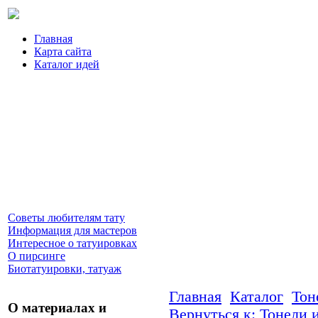
Главная
Карта сайта
Каталог идей
Советы любителям тату
Информация для мастеров
Интересное о татуировках
О пирсинге
Биотатуировки, татуаж
Главная
Каталог
Тон
О материалах и
Вернуться к: Тонели 