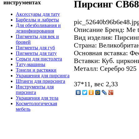
Пирсинг CB68
инструментах
Аксессуары для тату
Барбеллы и лабреты
pic_52640b96b6e48.jp
Для обезболивания и
Описание
Бренд: Me t
дезинфиирования
Вид изделия: Пирсин
Пигменты для век и
бровей
Страна: Великобрита
Пигменты для губ
Основная вставка: Фе
Пигменты для тату
Серьги для пистолета
Вставки: Куб. циркон
Тату-машины
Металл: Серебро 925
Тонели и растяжки
Украшения для пирсинга
Штанги для прирсинга
37*11, вес 2,33
Инструменты для
пирсинга
Украшения для тела
Косметологическая
мебель