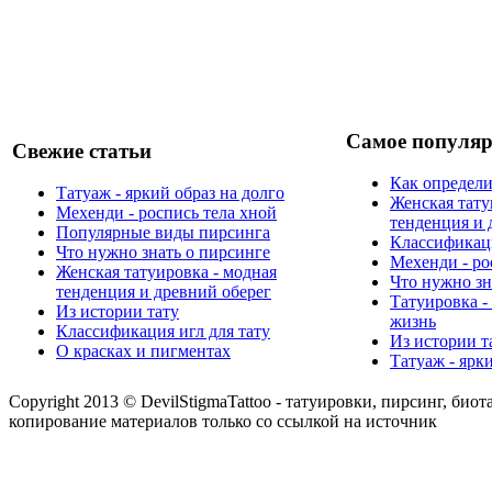
Самое популяр
Свежие статьи
Как определи
Татуаж - яркий образ на долго
Женская тату
Мехенди - роспись тела хной
тенденция и 
Популярные виды пирсинга
Классификаци
Что нужно знать о пирсинге
Мехенди - ро
Женская татуировка - модная
Что нужно зн
тенденция и древний оберег
Татуировка -
Из истории тату
жизнь
Классификация игл для тату
Из истории т
О красках и пигментах
Татуаж - ярк
Copyright 2013 © DevilStigmaTattoo - татуировки, пирсинг, биот
копирование материалов только со ссылкой на источник