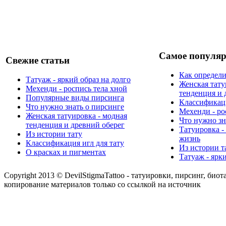
Самое популяр
Свежие статьи
Как определи
Татуаж - яркий образ на долго
Женская тату
Мехенди - роспись тела хной
тенденция и 
Популярные виды пирсинга
Классификаци
Что нужно знать о пирсинге
Мехенди - ро
Женская татуировка - модная
Что нужно зн
тенденция и древний оберег
Татуировка -
Из истории тату
жизнь
Классификация игл для тату
Из истории т
О красках и пигментах
Татуаж - ярк
Copyright 2013 © DevilStigmaTattoo - татуировки, пирсинг, биот
копирование материалов только со ссылкой на источник