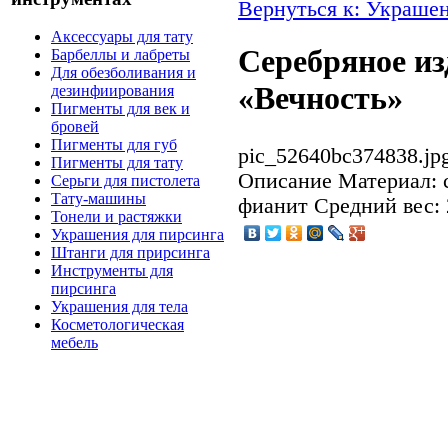
Вернуться к: Украшен
Аксессуары для тату
Серебряное из
Барбеллы и лабреты
Для обезболивания и
«Вечность»
дезинфиирования
Пигменты для век и
бровей
Пигменты для губ
pic_52640bc374838.jp
Пигменты для тату
Описание
Материал: с
Серьги для пистолета
Тату-машины
фианит Средний вес: 
Тонели и растяжки
Украшения для пирсинга
Штанги для прирсинга
Инструменты для
пирсинга
Украшения для тела
Косметологическая
мебель