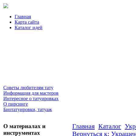
Главная
Карта сайта
Каталог идей
Советы любителям тату
Информация для мастеров
Интересное о татуировках
О пирсинге
Биотатуировки, татуаж
Главная
Каталог
Укр
О материалах и
инструментах
Вернуться к: Украшен