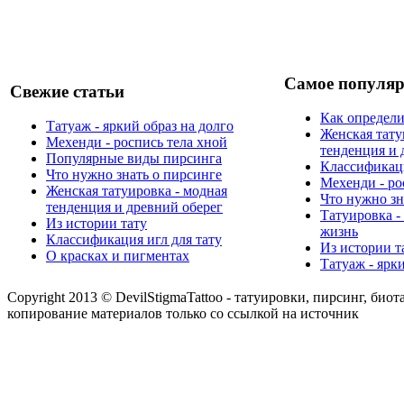
Самое популяр
Свежие статьи
Как определи
Татуаж - яркий образ на долго
Женская тату
Мехенди - роспись тела хной
тенденция и 
Популярные виды пирсинга
Классификаци
Что нужно знать о пирсинге
Мехенди - ро
Женская татуировка - модная
Что нужно зн
тенденция и древний оберег
Татуировка -
Из истории тату
жизнь
Классификация игл для тату
Из истории т
О красках и пигментах
Татуаж - ярк
Copyright 2013 © DevilStigmaTattoo - татуировки, пирсинг, биот
копирование материалов только со ссылкой на источник