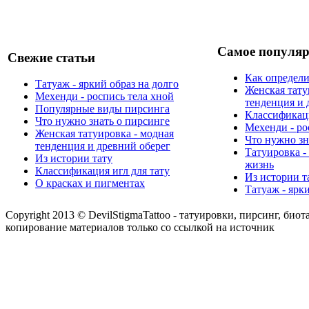
Самое популяр
Свежие статьи
Как определи
Татуаж - яркий образ на долго
Женская тату
Мехенди - роспись тела хной
тенденция и 
Популярные виды пирсинга
Классификаци
Что нужно знать о пирсинге
Мехенди - ро
Женская татуировка - модная
Что нужно зн
тенденция и древний оберег
Татуировка -
Из истории тату
жизнь
Классификация игл для тату
Из истории т
О красках и пигментах
Татуаж - ярк
Copyright 2013 © DevilStigmaTattoo - татуировки, пирсинг, биот
копирование материалов только со ссылкой на источник