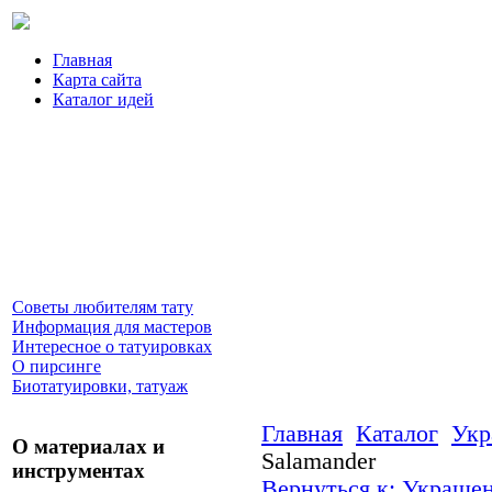
Главная
Карта сайта
Каталог идей
Советы любителям тату
Информация для мастеров
Интересное о татуировках
О пирсинге
Биотатуировки, татуаж
Главная
Каталог
Укр
О материалах и
Salamander
инструментах
Вернуться к: Украшен