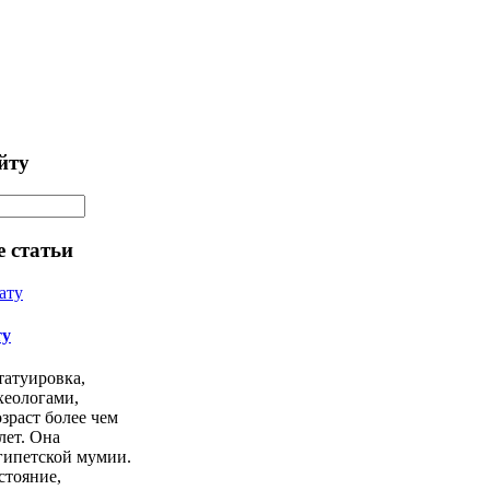
йту
 статьи
ту
татуировка,
хеологами,
озраст более чем
лет. Она
гипетской мумии.
стояние,