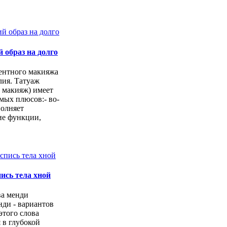
 образ на долго
ентного макияжа
лия. Татуаж
 макияж) имеет
мых плюсов:- во-
полняет
е функции,
пись тела хной
ва менди
нди - вариантов
этого слова
 в глубокой