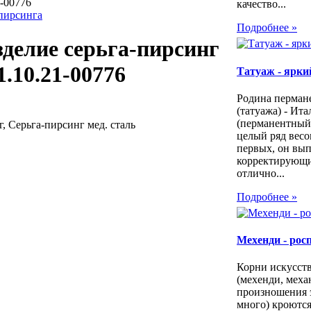
1-00776
качество...
 пирсинга
Подробнее »
делие cерьга-пирсинг
1.10.21-00776
Татуаж - яркий
Родина перман
(татуажа) - Ита
(перманентный
 Cерьга-пирсинг мед. сталь
целый ряд весо
первых, он вы
корректирующи
отлично...
Подробнее »
Мехенди - рос
Корни искусст
(мехенди, меха
произношения 
много) кроются