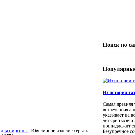
Поиск по са
Популярные
Из истории та
Самая древняя 
встреченная ар
указывает на в
четыре тысячи 
принадлежит е
 для пирсинга
Ювелирное изделие cерьга-
Безупречное со