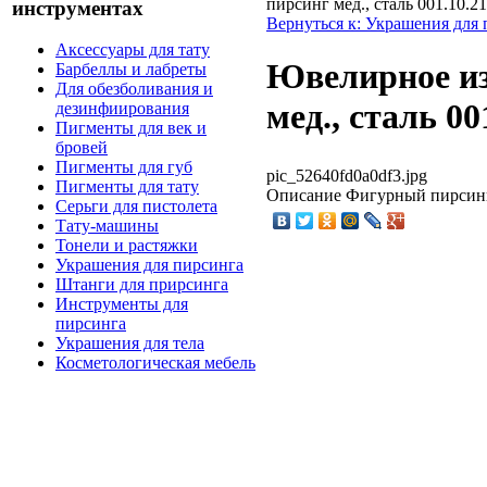
пирсинг мед., сталь 001.10.2
инструментах
Вернуться к: Украшения для
Аксессуары для тату
Ювелирное из
Барбеллы и лабреты
Для обезболивания и
мед., сталь 00
дезинфиирования
Пигменты для век и
бровей
Пигменты для губ
pic_52640fd0a0df3.jpg
Пигменты для тату
Описание
Фигурный пирсинг,
Серьги для пистолета
Тату-машины
Тонели и растяжки
Украшения для пирсинга
Штанги для прирсинга
Инструменты для
пирсинга
Украшения для тела
Косметологическая мебель