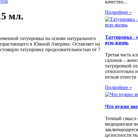
тела
качество...
Подробнее »
5 мл.
Татуировка - 
ременной татуировки на основе натурального
всю жизнь
роизрастающего в Южной Америке. Оставляет на
астоящую татуировку продолжительностью от 7
Третья часть к
салонов – женс
татуировкой о
относительно н
нельзя отнести
Подробнее »
Что нужно зна
Точный смысл 
медицинское в
заключающееся
целостности тк