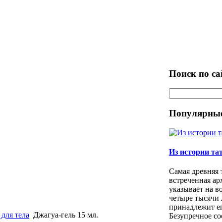
Поиск по са
Популярные
Из истории та
Самая древняя 
встреченная ар
указывает на в
четыре тысячи 
принадлежит е
для тела
Джагуа-гель 15 мл.
Безупречное со