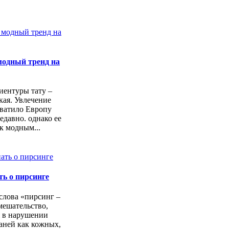
модный тренд на
лиентуры тату –
кая. Увлечение
хватило Европу
едавно. однако ее
 к модным...
ть о пирсинге
слова «пирсинг –
мешательство,
 в нарушении
аней как кожных,