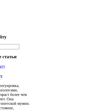
йту
 статьи
ту
татуировка,
хеологами,
озраст более чем
лет. Она
гипетской мумии.
стояние,