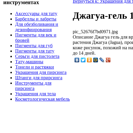
Вернуться к: Украшения для 
инструментах
Джагуа-гель 1
Аксессуары для тату
Барбеллы и лабреты
Для обезболивания и
дезинфиирования
pic_52676f7bd0971.jpg
Пигменты для век и
Описание
Джагуа гель для в
бровей
растения Джагуа (Jagua), п
Пигменты для губ
коже рисунок, похожий на н
Пигменты для тату
до 14 дней.
Серьги для пистолета
Тату-машины
Тонели и растяжки
Украшения для пирсинга
Штанги для прирсинга
Инструменты для
пирсинга
Украшения для тела
Косметологическая мебель