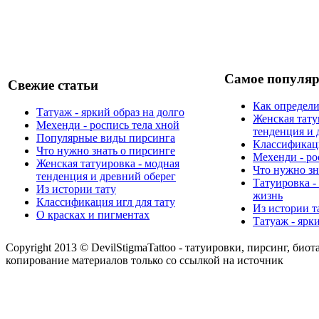
Самое популяр
Свежие статьи
Как определи
Татуаж - яркий образ на долго
Женская тату
Мехенди - роспись тела хной
тенденция и 
Популярные виды пирсинга
Классификаци
Что нужно знать о пирсинге
Мехенди - ро
Женская татуировка - модная
Что нужно зн
тенденция и древний оберег
Татуировка -
Из истории тату
жизнь
Классификация игл для тату
Из истории т
О красках и пигментах
Татуаж - ярк
Copyright 2013 © DevilStigmaTattoo - татуировки, пирсинг, биот
копирование материалов только со ссылкой на источник