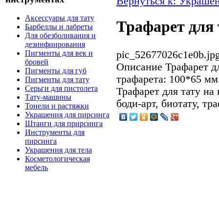
Вернуться к: Украшен
Аксессуары для тату
Трафарет для 
Барбеллы и лабреты
Для обезболивания и
дезинфиирования
pic_52677026c1e0b.jp
Пигменты для век и
бровей
Описание
Трафарет дл
Пигменты для губ
трафарета: 100*65 мм
Пигменты для тату
Серьги для пистолета
Трафарет для тату на 
Тату-машины
боди-арт, биотату, тра
Тонели и растяжки
Украшения для пирсинга
Штанги для прирсинга
Инструменты для
пирсинга
Украшения для тела
Косметологическая
мебель