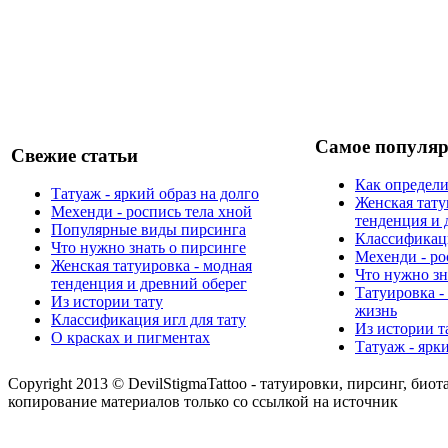
Самое популяр
Свежие статьи
Как определи
Татуаж - яркий образ на долго
Женская тату
Мехенди - роспись тела хной
тенденция и 
Популярные виды пирсинга
Классификаци
Что нужно знать о пирсинге
Мехенди - ро
Женская татуировка - модная
Что нужно зн
тенденция и древний оберег
Татуировка -
Из истории тату
жизнь
Классификация игл для тату
Из истории т
О красках и пигментах
Татуаж - ярк
Copyright 2013 © DevilStigmaTattoo - татуировки, пирсинг, биот
копирование материалов только со ссылкой на источник