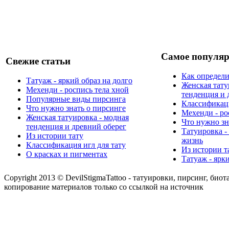
Самое популяр
Свежие статьи
Как определи
Татуаж - яркий образ на долго
Женская тату
Мехенди - роспись тела хной
тенденция и 
Популярные виды пирсинга
Классификаци
Что нужно знать о пирсинге
Мехенди - ро
Женская татуировка - модная
Что нужно зн
тенденция и древний оберег
Татуировка -
Из истории тату
жизнь
Классификация игл для тату
Из истории т
О красках и пигментах
Татуаж - ярк
Copyright 2013 © DevilStigmaTattoo - татуировки, пирсинг, биот
копирование материалов только со ссылкой на источник