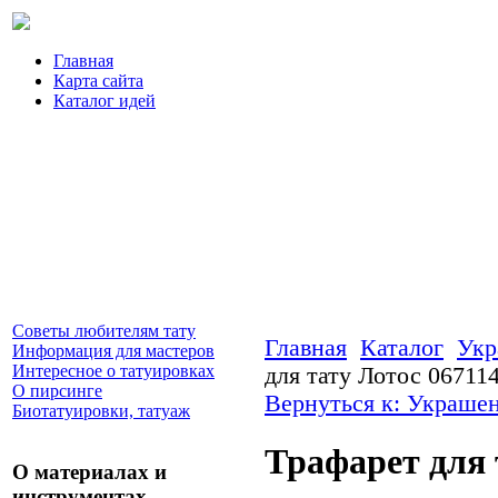
Главная
Карта сайта
Каталог идей
Советы любителям тату
Главная
Каталог
Укр
Информация для мастеров
Интересное о татуировках
для тату Лотос 06711
О пирсинге
Вернуться к: Украшен
Биотатуировки, татуаж
Трафарет для 
О материалах и
инструментах