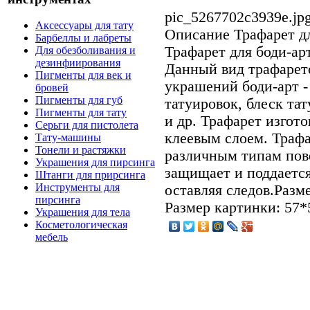
pic_5267702c3939e.jp
Аксессуары для тату
Описание
Трафарет дл
Барбеллы и лабреты
Трафарет для боди-арт
Для обезболивания и
дезинфиирования
Данный вид трафарет
Пигменты для век и
украшений боди-арт -
бровей
Пигменты для губ
татуировок, блеск тат
Пигменты для тату
и др. Трафарет изгото
Серьги для пистолета
клеевым слоем. Трафа
Тату-машины
Тонели и растяжки
различным типам пов
Украшения для пирсинга
защищает и поддаетс
Штанги для прирсинга
Инструменты для
оставляя следов.Разм
пирсинга
Размер картинки: 57*
Украшения для тела
Косметологическая
мебель