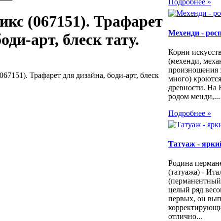
Подробнее »
икс (067151). Трафарет
Мехенди - рос
оди-арт, блеск тату.
Корни искусст
(мехенди, меха
произношения 
67151). Трафарет для дизайна, боди-арт, блеск
много) кроются
древности. На 
родом менди,...
Подробнее »
Татуаж - яркий
Родина перман
(татуажа) - Ита
(перманентный
целый ряд весо
первых, он вы
корректирующи
отлично...