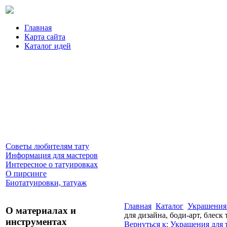
Главная
Карта сайта
Каталог идей
Советы любителям тату
Информация для мастеров
Интересное о татуировках
О пирсинге
Биотатуировки, татуаж
Главная
Каталог
Украшения 
О материалах и
для дизайна, боди-арт, блеск т
инструментах
Вернуться к: Украшения для 