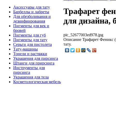
Аксессуары для тату
Трафарет фен
Барбеллы и лабреты
Для обезболивания и
для дизайна, б
дезинфиирования
Пигменты для век и
бровей
pic_52677003ed978.jpg
Пигменты для губ
Описание
Трафарет Феникс (0
Пигменты для тату
тату.
Серьги для пистолета
Тату-машины
Тонели и растяжки
Украшения для пирсинга
Штанги для прирсинга
Инструменты для
пирсинга
Украшения для тела
Косметологическая мебель