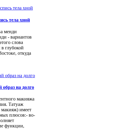
пись тела хной
ва менди
нди - вариантов
этого слова
 в глубокой
Востоке, откуда
 образ на долго
ентного макияжа
лия. Татуаж
 макияж) имеет
мых плюсов:- во-
полняет
е функции,