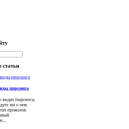
йту
 статьи
иды пирсинга
о видах пирсинга,
едует ни о чем
стах проколов.
амый
...