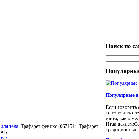
Поиск по са
Популярные
Популярные в
Если говорить 
то говорить сл
ином, как о ме
Итак начнем:С
для тела
Трафарет феникс (067151). Трафарет
традиционный и
ату.
тела