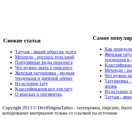
Самое популяр
Свежие статьи
Как определи
Татуаж - яркий образ на долго
Женская тату
Мехенди - роспись тела хной
тенденция и 
Популярные виды пирсинга
Классификаци
Что нужно знать о пирсинге
Мехенди - ро
Женская татуировка - модная
Что нужно зн
тенденция и древний оберег
Татуировка -
Из истории тату
жизнь
Классификация игл для тату
Из истории т
О красках и пигментах
Татуаж - ярк
Copyright 2013 © DevilStigmaTattoo - татуировки, пирсинг, биот
копирование материалов только со ссылкой на источник