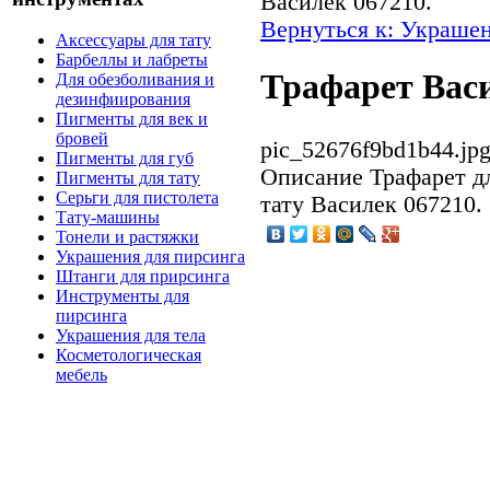
Василек 067210.
Вернуться к: Украшен
Аксессуары для тату
Барбеллы и лабреты
Трафарет Васи
Для обезболивания и
дезинфиирования
Пигменты для век и
бровей
pic_52676f9bd1b44.jp
Пигменты для губ
Описание
Трафарет дл
Пигменты для тату
Серьги для пистолета
тату Василек 067210.
Тату-машины
Тонели и растяжки
Украшения для пирсинга
Штанги для прирсинга
Инструменты для
пирсинга
Украшения для тела
Косметологическая
мебель