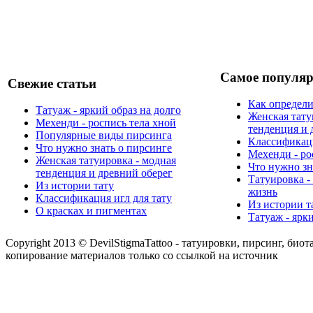
Самое популяр
Свежие статьи
Как определи
Татуаж - яркий образ на долго
Женская тату
Мехенди - роспись тела хной
тенденция и 
Популярные виды пирсинга
Классификаци
Что нужно знать о пирсинге
Мехенди - ро
Женская татуировка - модная
Что нужно зн
тенденция и древний оберег
Татуировка -
Из истории тату
жизнь
Классификация игл для тату
Из истории т
О красках и пигментах
Татуаж - ярк
Copyright 2013 © DevilStigmaTattoo - татуировки, пирсинг, биот
копирование материалов только со ссылкой на источник