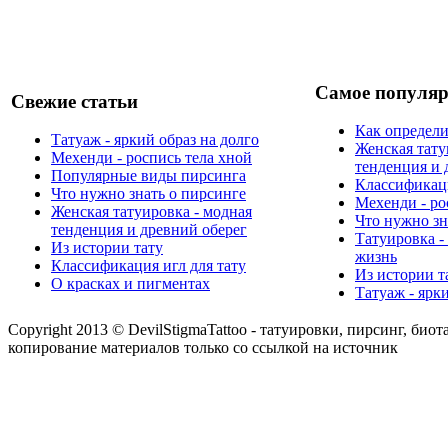
Самое популяр
Свежие статьи
Как определи
Татуаж - яркий образ на долго
Женская тату
Мехенди - роспись тела хной
тенденция и 
Популярные виды пирсинга
Классификаци
Что нужно знать о пирсинге
Мехенди - ро
Женская татуировка - модная
Что нужно зн
тенденция и древний оберег
Татуировка -
Из истории тату
жизнь
Классификация игл для тату
Из истории т
О красках и пигментах
Татуаж - ярк
Copyright 2013 © DevilStigmaTattoo - татуировки, пирсинг, биот
копирование материалов только со ссылкой на источник